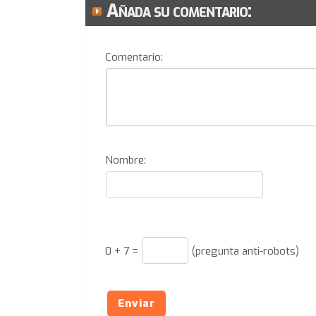
Añada su comentario:
Comentario:
Nombre:
0
+
7
=
(pregunta anti-robots)
Enviar