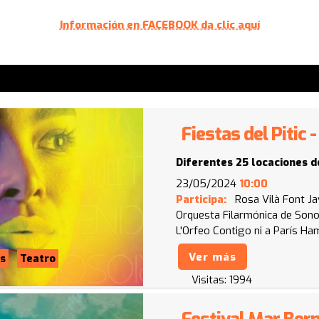
Información en FACEBOOK da clic aquí
Fiestas del Pitic
Diferentes 25 locaciones d
23/05/2024
10:00
Participa:
Rosa Vilà Font
Ja
Orquesta Filarmónica de Son
L'Orfeo
Contigo ni a París
Ham
Ver más
s
Teatro
Visitas:
1994
Festival Mar Be