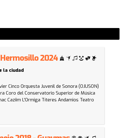
 - Hermosillo 2024
e la ciudad
vier Cinco
Orquesta Juvenil de Sonora (OJUSON)
ora
Coro del Conservatorio Superior de Música
ac Caziim
L'Ormiga Títeres
Andamios Teatro
rmejo 2018 - Guaymas