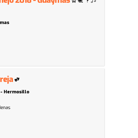
ymas
areja
 - Hermosillo
rdenas