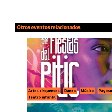
Otros eventos relacionados
Artes cirquenses
Danza
Música
Payaso
Teatro infantil