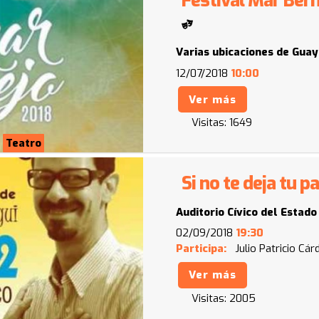
Varias ubicaciones de Gua
12/07/2018
10:00
Ver más
Visitas:
1649
Teatro
Si no te deja tu p
Auditorio Cívico del Estado
02/09/2018
19:30
Participa:
Julio Patricio Cá
Ver más
Visitas:
2005