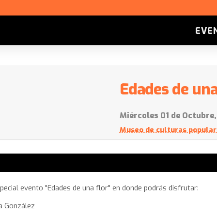
EVE
Edades de una
Miércoles 01 de Octubre,
Museo de culturas popular
pecial evento "Edades de una flor" en donde podrás disfrutar:
da González