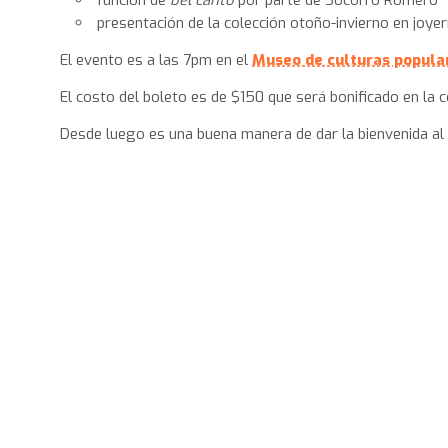
función de
bel canto
por parte de Socorro Romero
presentación de la colección otoño-invierno en joyer
El evento es a las 7pm en el
Museo de culturas popular
El costo del boleto es de $150 que será bonificado en la c
Desde luego es una buena manera de dar la bienvenida al o