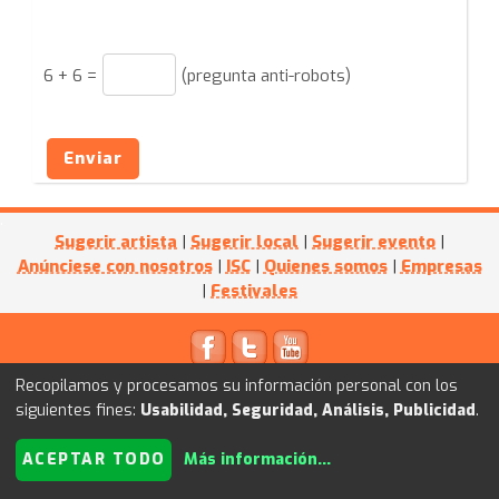
6
+
6
=
(pregunta anti-robots)
Enviar
Sugerir artista
|
Sugerir local
|
Sugerir evento
|
Anúnciese con nosotros
|
ISC
|
Quienes somos
|
Empresas
|
Festivales
© 2011
Kultube.net
- Powered by
I+D WEB
Recopilamos y procesamos su información personal con los
siguientes fines:
Usabilidad, Seguridad, Análisis, Publicidad
.
ACEPTAR TODO
Más información
...