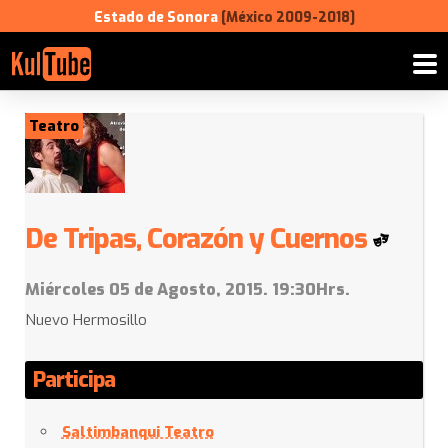
Estado de Sonora
[México 2009-2018]
Teatro
De Tripas, Corazón y Cuernos
Miércoles 05 de Agosto, 2015. 19:30Hrs.
Nuevo Hermosillo
Participa
Saltimbanqui Teatro