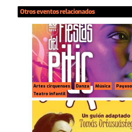
Otros eventos relacionados
Artes cirquenses
Danza
Música
Payaso
Teatro infantil