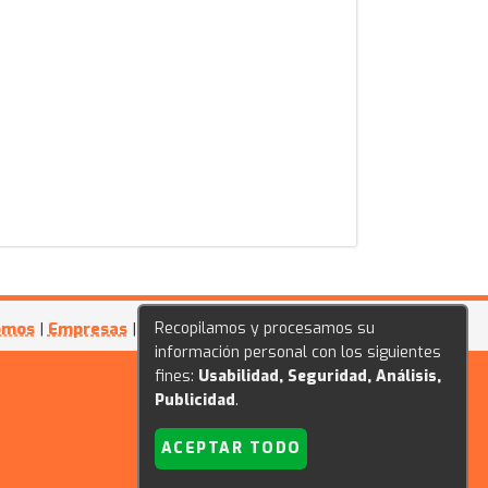
Recopilamos y procesamos su
omos
|
Empresas
|
Festivales
información personal con los siguientes
fines:
Usabilidad, Seguridad, Análisis,
Publicidad
.
ACEPTAR TODO