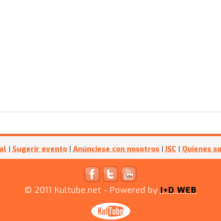
al
|
Sugerir evento
|
Anúnciese con nosotros
|
ISC
|
Quienes s
© 2011
Kultube.net
- Powered by
I+D WEB