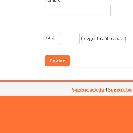
Nombre:
2
+
4
=
(pregunta anti-robots)
Enviar
Sugerir artista
|
Sugerir loc