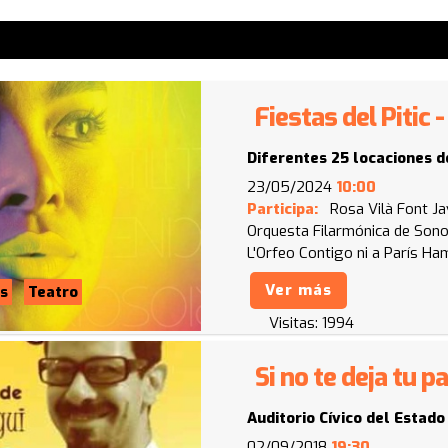
Fiestas del Pitic
Diferentes 25 locaciones d
23/05/2024
10:00
Participa:
Rosa Vilà Font
Ja
Orquesta Filarmónica de Son
L'Orfeo
Contigo ni a París
Ham
Ver más
s
Teatro
Visitas:
1994
Si no te deja tu p
Auditorio Cívico del Estado
02/09/2018
19:30