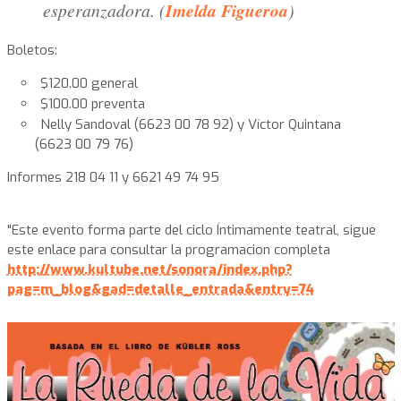
esperanzadora. (
Imelda Figueroa
)
Boletos:
$120.00 general
$100.00 preventa
Nelly Sandoval (6623 00 78 92) y Víctor Quintana
(6623 00 79 76)
Informes 218 04 11 y 6621 49 74 95
"Este evento forma parte del ciclo Íntimamente teatral, sigue
este enlace para consultar la programacion completa
http://www.kultube.net/sonora/index.php?
pag=m_blog&gad=detalle_entrada&entry=74