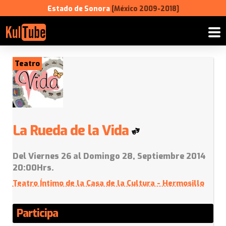
Estado de Sonora
[México 2009-2018]
Teatro
La Rueda de la Vida
Del Viernes 26 al Domingo 28, Septiembre 2014
20:00Hrs.
Teatro Íntimo de la Casa de la Cultura - Hermosillo
Participa