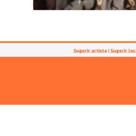
Sugerir artista
|
Sugerir loc