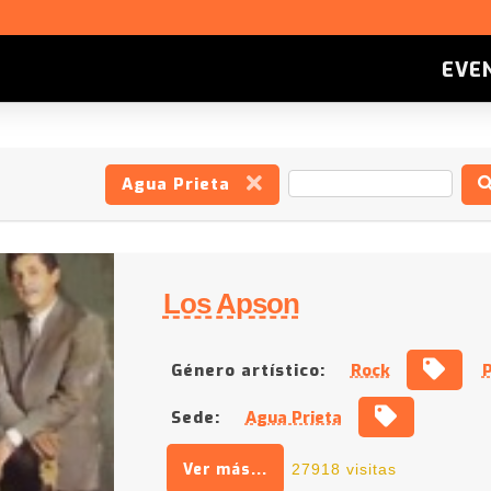
EVE
Agua Prieta
Los Apson
Género artístico:
Rock
Sede:
Agua Prieta
Ver más...
27918 visitas