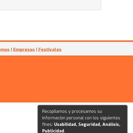
omos
|
Empresas
|
Festivales
Recopilamos y procesamos su
información personal con los siguientes
fines:
Usabilidad, Seguridad, Análisis,
Publicidad
.