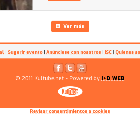
Ver más
al
|
Sugerir evento
|
Anúnciese con nosotros
|
ISC
|
Quienes s
© 2011
Kultube.net
- Powered by
I+D WEB
Revisar consentimientos a cookies