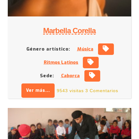
Marbella Corella
Género artístico:
Música
Ritmos Latinos
Sede:
Caborca
Ver más...
9543 visitas
3 Comentarios