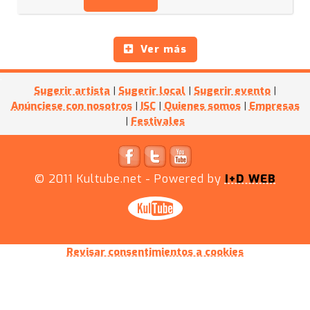
Ver más
Sugerir artista
|
Sugerir local
|
Sugerir evento
|
Anúnciese con nosotros
|
ISC
|
Quienes somos
|
Empresas
|
Festivales
© 2011
Kultube.net
- Powered by
I+D WEB
Revisar consentimientos a cookies