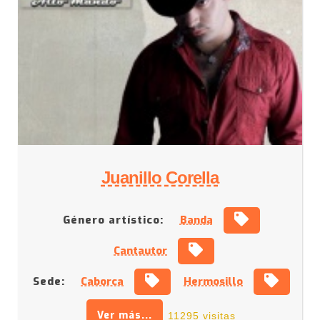
Juanillo Corella
Género artístico:
Banda
Cantautor
Sede:
Caborca
Hermosillo
Ver más...
11295 visitas