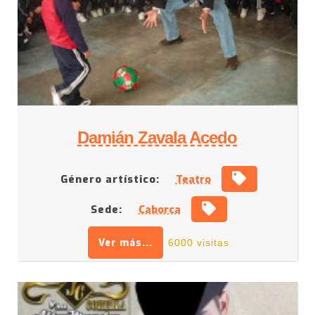
Damián Zavala Acedo
Género artístico:
Teatro
Sede:
Caborca
Ver más...
6000 visitas