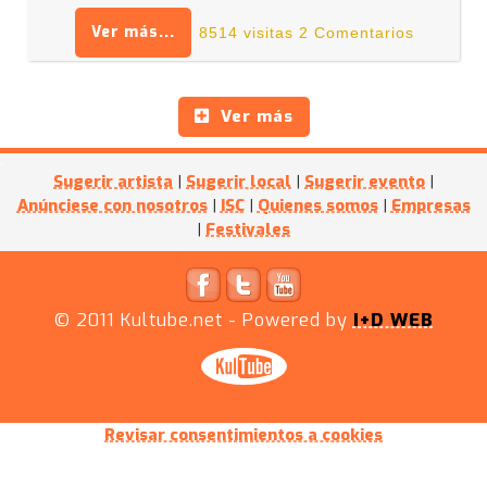
Ver más...
8514 visitas
2 Comentarios
Ver más
Sugerir artista
|
Sugerir local
|
Sugerir evento
|
Anúnciese con nosotros
|
ISC
|
Quienes somos
|
Empresas
|
Festivales
© 2011
Kultube.net
- Powered by
I+D WEB
Revisar consentimientos a cookies