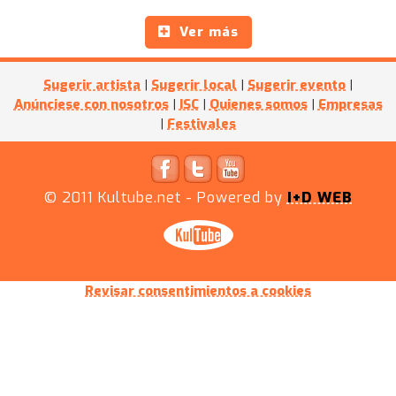
Ver más
Sugerir artista
|
Sugerir local
|
Sugerir evento
|
Anúnciese con nosotros
|
ISC
|
Quienes somos
|
Empresas
|
Festivales
© 2011
Kultube.net
- Powered by
I+D WEB
Revisar consentimientos a cookies