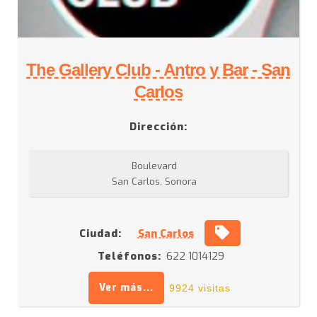
The Gallery Club - Antro y Bar - San
Carlos
Dirección:
Boulevard
San Carlos, Sonora
Ciudad:
San Carlos
Teléfonos:
622 1014129
Ver más...
9924 visitas