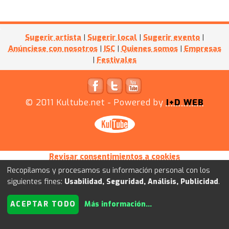
Sugerir artista
|
Sugerir local
|
Sugerir evento
|
Anúnciese con nosotros
|
ISC
|
Quienes somos
|
Empresas
|
Festivales
© 2011
Kultube.net
- Powered by
I+D WEB
Revisar consentimientos a cookies
Recopilamos y procesamos su información personal con los
siguientes fines:
Usabilidad, Seguridad, Análisis, Publicidad
.
ACEPTAR TODO
Más información
...