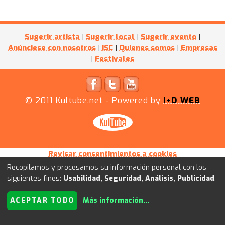
Sugerir artista
|
Sugerir local
|
Sugerir evento
|
Anúnciese con nosotros
|
ISC
|
Quienes somos
|
Empresas
|
Festivales
© 2011
Kultube.net
- Powered by
I+D WEB
Revisar consentimientos a cookies
Recopilamos y procesamos su información personal con los
siguientes fines:
Usabilidad, Seguridad, Análisis, Publicidad
.
ACEPTAR TODO
Más información
...