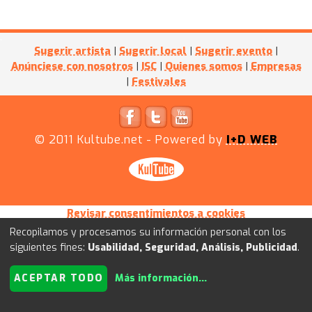
Sugerir artista
|
Sugerir local
|
Sugerir evento
|
Anúnciese con nosotros
|
ISC
|
Quienes somos
|
Empresas
|
Festivales
© 2011
Kultube.net
- Powered by
I+D WEB
Revisar consentimientos a cookies
Recopilamos y procesamos su información personal con los
siguientes fines:
Usabilidad, Seguridad, Análisis, Publicidad
.
ACEPTAR TODO
Más información
...