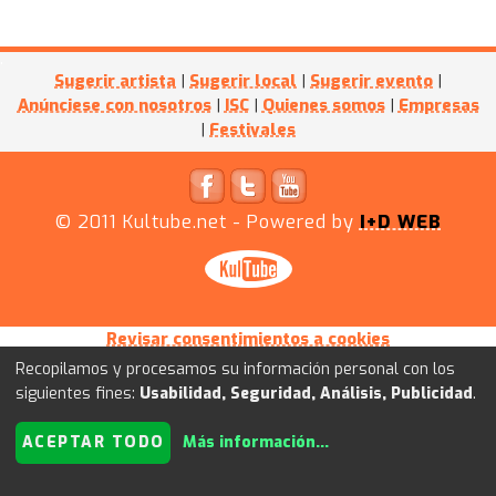
Sugerir artista
|
Sugerir local
|
Sugerir evento
|
Anúnciese con nosotros
|
ISC
|
Quienes somos
|
Empresas
|
Festivales
© 2011
Kultube.net
- Powered by
I+D WEB
Revisar consentimientos a cookies
Recopilamos y procesamos su información personal con los
siguientes fines:
Usabilidad, Seguridad, Análisis, Publicidad
.
ACEPTAR TODO
Más información
...