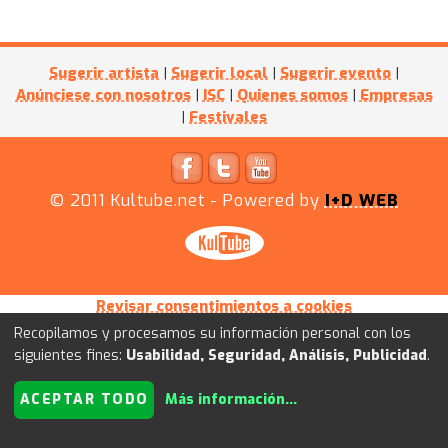
Sugerir artista
|
Sugerir local
|
Sugerir evento
|
Anúnciese con nosotros
|
ISC
|
Quienes somos
|
Empresas
|
Festivales
© 2011
Kultube.net
- Powered by
I+D WEB
Revisar consentimientos a cookies
Recopilamos y procesamos su información personal con los
siguientes fines:
Usabilidad, Seguridad, Análisis, Publicidad
.
ACEPTAR TODO
Más información
...