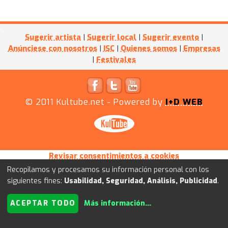
Sugerir artista
|
Sugerir local
|
Sugerir evento
|
Anúnciese con nosotros
|
ISC
|
Quienes somos
|
Empresas
|
Festivales
© 2011
Kultube.net
- Powered by
I+D WEB
Revisar consentimientos a cookies
Recopilamos y procesamos su información personal con los
siguientes fines:
Usabilidad, Seguridad, Análisis, Publicidad
.
ACEPTAR TODO
Más información
...