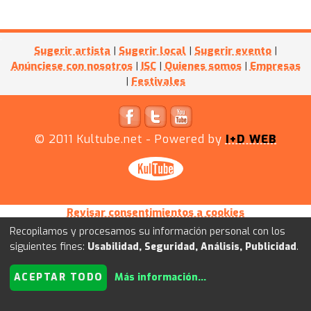
Sugerir artista
|
Sugerir local
|
Sugerir evento
|
Anúnciese con nosotros
|
ISC
|
Quienes somos
|
Empresas
|
Festivales
© 2011
Kultube.net
- Powered by
I+D WEB
Revisar consentimientos a cookies
Recopilamos y procesamos su información personal con los
siguientes fines:
Usabilidad, Seguridad, Análisis, Publicidad
.
ACEPTAR TODO
Más información
...